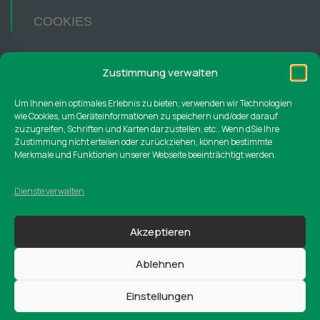
COOKIES
Zustimmung verwalten
Hannoversche Str. 23
Um Ihnen ein optimales Erlebnis zu bieten, verwenden wir Technologien
31547 Rehburg-Loccum
wie Cookies, um Geräteinformationen zu speichern und/oder darauf
zuzugreifen, Schriften und Karten darzustellen, etc.. Wenn dSie Ihre
Zustimmung nicht erteilen oder zurückziehen, können bestimmte
Telefon:
Merkmale und Funktionen unserer Webseite beeinträchtigt werden.
0 50 37 / 3 04 – 5248
Dienste verwalten
Email:
jobs@fw-wesling.de
Akzeptieren
Ablehnen
Einstellungen